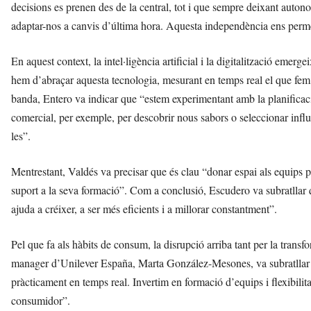
decisions es prenen des de la central, tot i que sempre deixant auton
adaptar-nos a canvis d’última hora. Aquesta independència ens perm
En aquest context, la intel·ligència artificial i la digitalització emerg
hem d’abraçar aquesta tecnologia, mesurant en temps real el que fem,
banda, Entero va indicar que “estem experimentant amb la planificaci
comercial, per exemple, per descobrir nous sabors o seleccionar influe
les”.
Mentrestant, Valdés va precisar que és clau “donar espai als equips p
suport a la seva formació”. Com a conclusió, Escudero va subratllar
ajuda a créixer, a ser més eficients i a millorar constantment”.
Pel que fa als hàbits de consum, la disrupció arriba tant per la tran
manager d’Unilever España, Marta González-Mesones, va subratllar 
pràcticament en temps real. Invertim en formació d’equips i flexibilitat
consumidor”.