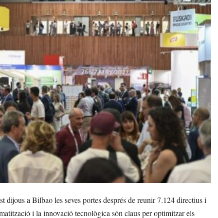
ijous a Bilbao les seves portes després de reunir 7.124 directius i
matització i la innovació tecnològica són claus per optimitzar els