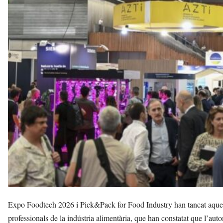
s
a
v
u
i
Expo Foodtech 2026 i Pick&Pack for Food Industry han tancat aquest d
professionals de la indústria alimentària, que han constatat que l’auto