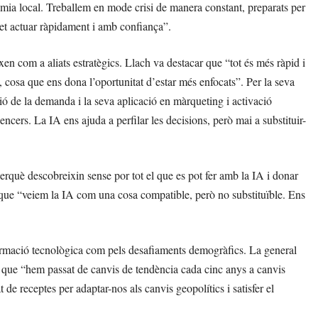
omia local. Treballem en mode crisi de manera constant, preparats per
et actuar ràpidament i amb confiança”.
eixen com a aliats estratègics. Llach va destacar que “tot és més ràpid i
 cosa que ens dona l’oportunitat d’estar més enfocats”. Per la seva
ó de la demanda i la seva aplicació en màrqueting i activació
ncers. La IA ens ajuda a perfilar les decisions, però mai a substituir-
erquè descobreixin sense por tot el que es pot fer amb la IA i donar
 que “veiem la IA com una cosa compatible, però no substituïble. Ens
sformació tecnològica com pels desafiaments demogràfics. La general
que “hem passat de canvis de tendència cada cinc anys a canvis
 de receptes per adaptar-nos als canvis geopolítics i satisfer el