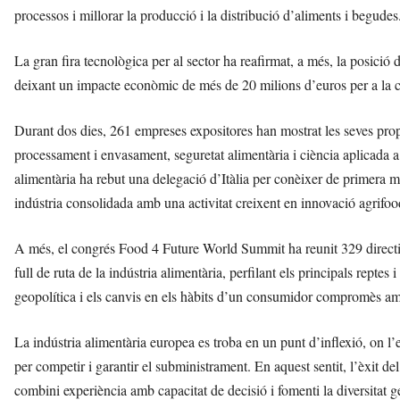
processos i millorar la producció i la distribució d’aliments i begudes
La gran fira tecnològica per al sector ha reafirmat, a més, la posició 
deixant un impacte econòmic de més de 20 milions d’euros per a la c
Durant dos dies, 261 empreses expositores han mostrat les seves pro
processament i envasament, seguretat alimentària i ciència aplicada a
alimentària ha rebut una delegació d’Itàlia per conèixer de primera 
indústria consolidada amb una activitat creixent en innovació agrifoo
A més, el congrés Food 4 Future World Summit ha reunit 329 directius i
full de ruta de la indústria alimentària, perfilant els principals reptes
geopolítica i els canvis en els hàbits d’un consumidor compromès amb l
La indústria alimentària europea es troba en un punt d’inflexió, on l’e
per competir i garantir el subministrament. En aquest sentit, l’èxit del
combini experiència amb capacitat de decisió i fomenti la diversitat g