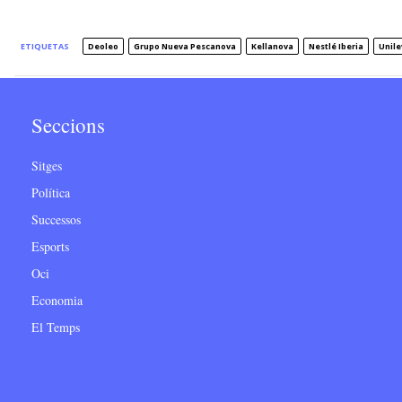
ETIQUETAS
Deoleo
Grupo Nueva Pescanova
Kellanova
Nestlé Iberia
Unile
Seccions
Sitges
Política
Successos
Esports
Oci
Economia
El Temps