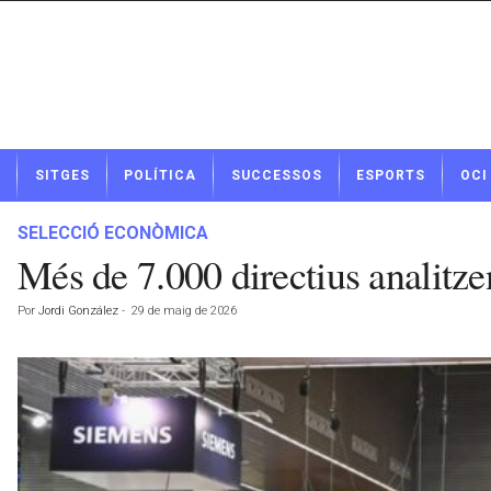
N
SITGES
POLÍTICA
SUCCESSOS
ESPORTS
OCI
o
t
í
SELECCIÓ ECONÒMICA
c
Més de 7.000 directius analitze
i
e
Por
Jordi González
-
29 de maig de 2026
s
d
e
S
i
t
g
e