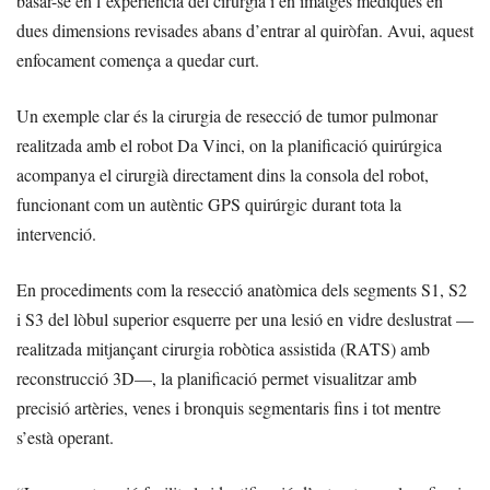
basar-se en l’experiència del cirurgià i en imatges mèdiques en
dues dimensions revisades abans d’entrar al quiròfan. Avui, aquest
enfocament comença a quedar curt.
Un exemple clar és la cirurgia de resecció de tumor pulmonar
realitzada amb el robot Da Vinci, on la planificació quirúrgica
acompanya el cirurgià directament dins la consola del robot,
funcionant com un autèntic GPS quirúrgic durant tota la
intervenció.
En procediments com la resecció anatòmica dels segments S1, S2
i S3 del lòbul superior esquerre per una lesió en vidre deslustrat —
realitzada mitjançant cirurgia robòtica assistida (RATS) amb
reconstrucció 3D—, la planificació permet visualitzar amb
precisió artèries, venes i bronquis segmentaris fins i tot mentre
s’està operant.