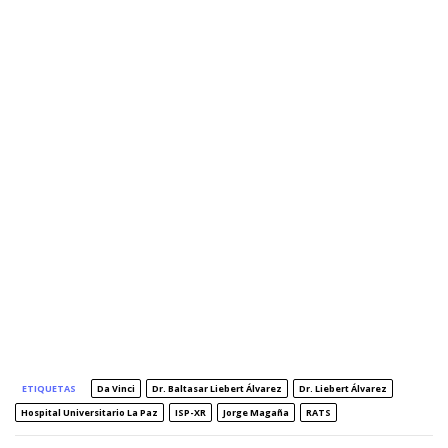
ETIQUETAS
Da Vinci
Dr. Baltasar Liebert Álvarez
Dr. Liebert Álvarez
Hospital Universitario La Paz
ISP-XR
Jorge Magaña
RATS