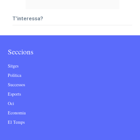
T’interessa?
Seccions
Sitges
Política
Successos
Esports
Oci
Economia
El Temps