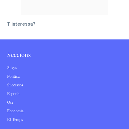
T’interessa?
Seccions
Sitges
Política
Successos
Esports
Oci
Economia
El Temps