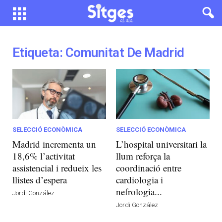
Etiqueta: Comunitat De Madrid
SELECCIÓ ECONÒMICA
SELECCIÓ ECONÒMICA
Madrid incrementa un
L’hospital universitari la
18,6% l’activitat
llum reforça la
assistencial i redueix les
coordinació entre
llistes d’espera
cardiologia i
nefrologia...
Jordi González
Jordi González