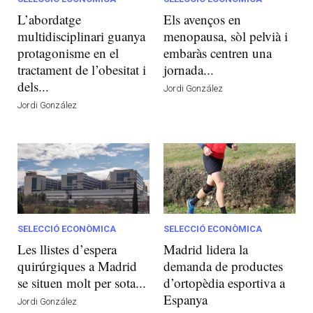
L’abordatge
Els avenços en
multidisciplinari guanya
menopausa, sòl pelvià i
protagonisme en el
embaràs centren una
tractament de l’obesitat i
jornada...
dels...
Jordi González
Jordi González
SELECCIÓ ECONÒMICA
SELECCIÓ ECONÒMICA
Les llistes d’espera
Madrid lidera la
quirúrgiques a Madrid
demanda de productes
se situen molt per sota...
d’ortopèdia esportiva a
Espanya
Jordi González