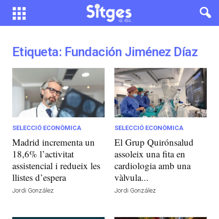
Etiqueta: Fundación Jiménez Díaz
SELECCIÓ ECONÒMICA
SELECCIÓ ECONÒMICA
Madrid incrementa un
El Grup Quirónsalud
18,6% l’activitat
assoleix una fita en
assistencial i redueix les
cardiologia amb una
llistes d’espera
vàlvula...
Jordi González
Jordi González