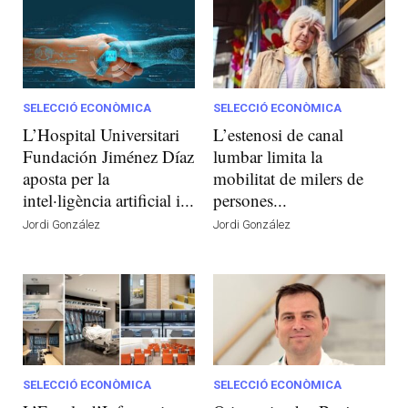
SELECCIÓ ECONÒMICA
SELECCIÓ ECONÒMICA
L’Hospital Universitari
L’estenosi de canal
Fundación Jiménez Díaz
lumbar limita la
aposta per la
mobilitat de milers de
intel·ligència artificial i...
persones...
Jordi González
Jordi González
SELECCIÓ ECONÒMICA
SELECCIÓ ECONÒMICA