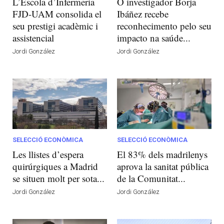
L’Escola d’Infermeria
O investigador Borja
FJD-UAM consolida el
Ibáñez recebe
seu prestigi acadèmic i
reconhecimento pelo seu
assistencial
impacto na saúde...
Jordi González
Jordi González
SELECCIÓ ECONÒMICA
SELECCIÓ ECONÒMICA
Les llistes d’espera
El 83% dels madrilenys
quirúrgiques a Madrid
aprova la sanitat pública
se situen molt per sota...
de la Comunitat...
Jordi González
Jordi González