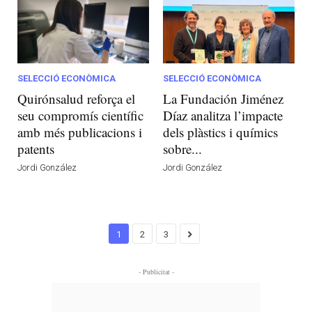
SELECCIÓ ECONÒMICA
SELECCIÓ ECONÒMICA
Quirónsalud reforça el
La Fundación Jiménez
seu compromís científic
Díaz analitza l’impacte
amb més publicacions i
dels plàstics i químics
patents
sobre...
Jordi González
Jordi González
1
2
3
- Publicitat -