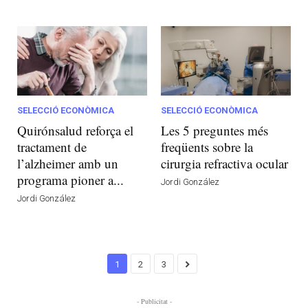
SELECCIÓ ECONÒMICA
SELECCIÓ ECONÒMICA
Quirónsalud reforça el
Les 5 preguntes més
tractament de
freqüents sobre la
l’alzheimer amb un
cirurgia refractiva ocular
programa pioner a...
Jordi González
Jordi González
1
2
3
- Publicitat -