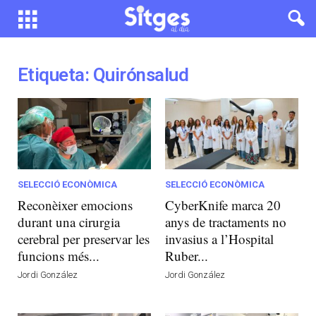
Etiqueta: Quirónsalud
SELECCIÓ ECONÒMICA
SELECCIÓ ECONÒMICA
Reconèixer emocions
CyberKnife marca 20
durant una cirurgia
anys de tractaments no
cerebral per preservar les
invasius a l’Hospital
funcions més...
Ruber...
Jordi González
Jordi González