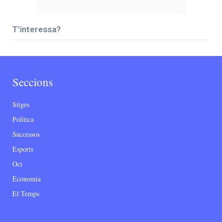
T’interessa?
Seccions
Sitges
Política
Successos
Esports
Oci
Economia
El Temps