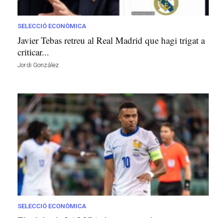
s
a
v
SELECCIÓ ECONÒMICA
u
Javier Tebas retreu al Real Madrid que hagi trigat a
i
criticar...
Jordi González
SELECCIÓ ECONÒMICA