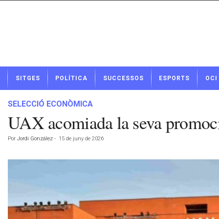
N
SITGES
POLÍTICA
SUCCESSOS
ESPORTS
OCI
o
t
í
SELECCIÓ ECONÒMICA
c
UAX acomiada la seva promoci
i
e
Por
Jordi González
-
15 de juny de 2026
s
d
e
S
i
t
g
e