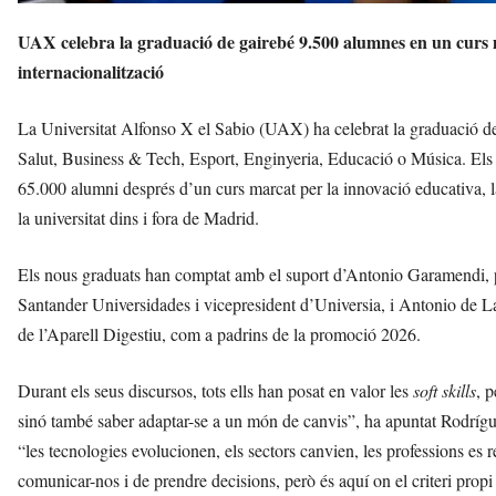
UAX celebra la graduació de gairebé 9.500 alumnes en un curs m
internacionalització
La Universitat Alfonso X el Sabio (UAX) ha celebrat la graduació 
Salut, Business & Tech, Esport, Enginyeria, Educació o Música. Els
65.000 alumni després d’un curs marcat per la innovació educativa, l
la universitat dins i fora de Madrid.
Els nous graduats han comptat amb el suport d’Antonio Garamendi, p
Santander Universidades i vicepresident d’Universia, i Antonio de La
de l’Aparell Digestiu, com a padrins de la promoció 2026.
Durant els seus discursos, tots ells han posat en valor les
soft skills
, 
sinó també saber adaptar-se a un món de canvis”, ha apuntat Rodrígu
“les tecnologies evolucionen, els sectors canvien, les professions es r
comunicar-nos i de prendre decisions, però és aquí on el criteri prop