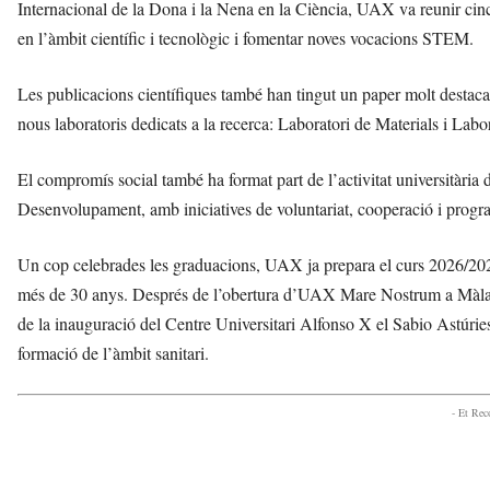
Internacional de la Dona i la Nena en la Ciència, UAX va reunir cinc d
en l’àmbit científic i tecnològic i fomentar noves vocacions STEM.
Les publicacions científiques també han tingut un paper molt destac
nous laboratoris dedicats a la recerca: Laboratori de Materials i Labo
El compromís social també ha format part de l’activitat universitària 
Desenvolupament, amb iniciatives de voluntariat, cooperació i program
Un cop celebrades les graduacions, UAX ja prepara el curs 2026/2027
més de 30 anys. Després de l’obertura d’UAX Mare Nostrum a Màlaga
de la inauguració del Centre Universitari Alfonso X el Sabio Astúries,
formació de l’àmbit sanitari.
- Et Re