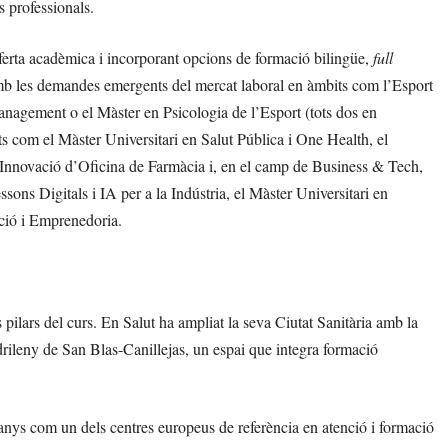
s professionals.
 oferta acadèmica i incorporant opcions de formació bilingüe,
full
mb les demandes emergents del mercat laboral en àmbits com l’Esport
gement o el Màster en Psicologia de l’Esport (tots dos en
ats com el Màster Universitari en Salut Pública i One Health, el
 Innovació d’Oficina de Farmàcia i, en el camp de Business & Tech,
ssons Digitals i IA per a la Indústria, el Màster Universitari en
ació i Emprenedoria.
ls pilars del curs. En Salut ha ampliat la seva Ciutat Sanitària amb la
drileny de San Blas-Canillejas, un espai que integra formació
anys com un dels centres europeus de referència en atenció i formació