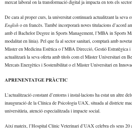
mercat laboral on la transformació digital ja impacta en tots els sector
De cara al proper curs, la universitat continuarà actualitzant la seva
English
o en francès. També incorporarà noves titulacions d’acord a
amb el Bachelor Degree in Sports Management, l’MBA in Sports Mana
modalitat en línia). Pel que fa al sector sanitari, comptarà amb novet
Màster en Medicina Estètica o l’MBA Direcció, Gestió Estratègica i
actualitzarà la seva oferta amb títols com el Màster Universitari en Be
Mercats Energètics i Sostenibilitat o el Màster Universitari en Innov
APRENENTATGE PRÀCTIC
L’actualització constant d’entorns i instal·lacions ha estat un altre de
inauguració de la Clínica de Psicologia UAX, situada al districte ma
universitària, atenció especialitzada i impacte social.
Així mateix, l’Hospital Clínic Veterinari d’UAX celebra els seus 20 