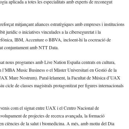
gia aplicada a totes les especialitats amb experts de reconegut
eforçat mitjançant aliances estratègiques amb empreses i institucions
jurídic o iniciatives vinculades a la ciberseguretat i la
efónica, IBM, Accenture o BBVA, incloent-hi la cocreació de
upat conjuntament amb NTT Data.
lsat nous programes amb Live Nation España centrats en cultura,
 com l’MBA Music Business o el Màster Universitari en Gestió de la
 a UAX Mare Nostrum). Paral·lelament, la Facultat de Música d’UAX
u cicle de classes magistrals protagonitzat per figures internacionals
convenis com el signat entre UAX i el Centro Nacional de
envolupament de projectes de recerca avançada, la formació
a en ciències de la salut i biomedicina. A més, amb motiu del Dia