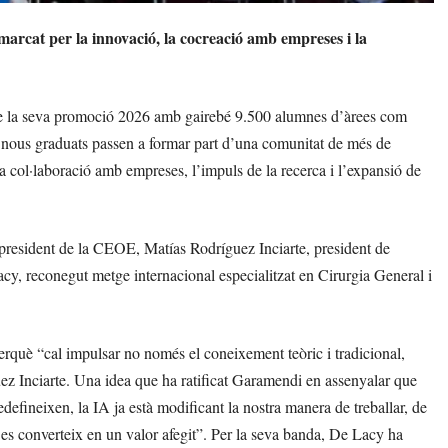
arcat per la innovació, la cocreació amb empreses i la
de la seva promoció 2026 amb gairebé 9.500 alumnes d’àrees com
 nous graduats passen a formar part d’una comunitat de més de
a col·laboració amb empreses, l’impuls de la recerca i l’expansió de
resident de la CEOE, Matías Rodríguez Inciarte, president de
cy, reconegut metge internacional especialitzat en Cirurgia General i
perquè “cal impulsar no només el coneixement teòric i tradicional,
ez Inciarte. Una idea que ha ratificat Garamendi en assenyalar que
edefineixen, la IA ja està modificant la nostra manera de treballar, de
i es converteix en un valor afegit”. Per la seva banda, De Lacy ha