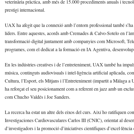
veterinària pràctica, amb més de 15.000 procediments anuals i tecnolo
prestigi internacional.
UAX ha afegit que la connexió amb l’entorn professional també s’ha r
líders. Entre aquestes, acords amb Cremades & Calvo-Sotelo en l’àmbit 
transformació digital juntament amb companyies com Microsoft, Tel
programes, com el dedicat a la formació en IA Agentiva, desenvol
En les indústries creatives i de l’entreteniment, UAX també ha impu
música, continguts audiovisuals i intel·ligència artificial aplicada,
Cultura, l’Esport, els Mitjans i l’Entreteniment (impartit a Màlaga
ha reforçat el seu posicionament com a referent en jazz amb un exclusi
com Chucho Valdés i Joe Sanders.
La recerca ha estat un altre dels eixos del curs. Així ho ratifiquen 
Investigaciones Cardiovasculares Carlos III (CNIC), orientat al des
d’investigadors i la promoció d’iniciatives científiques d’excel·lènci