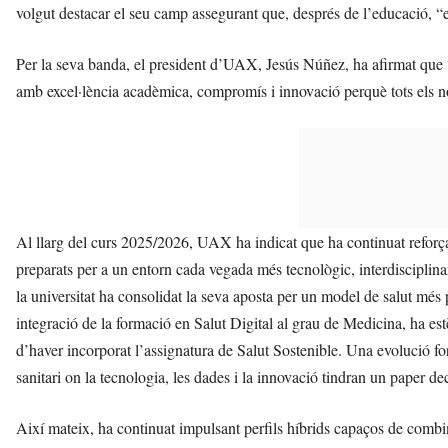
volgut destacar el seu camp assegurant que, després de l’educació, “e
Per la seva banda, el president d’UAX, Jesús Núñez, ha afirmat que “s
amb excel·lència acadèmica, compromís i innovació perquè tots els no
Al llarg del curs 2025/2026, UAX ha indicat que ha continuat reforç
preparats per a un entorn cada vegada més tecnològic, interdisciplina
la universitat ha consolidat la seva aposta per un model de salut més p
integració de la formació en Salut Digital al grau de Medicina, ha est
d’haver incorporat l’assignatura de Salut Sostenible. Una evolució for
sanitari on la tecnologia, les dades i la innovació tindran un paper dec
Així mateix, ha continuat impulsant perfils híbrids capaços de combin