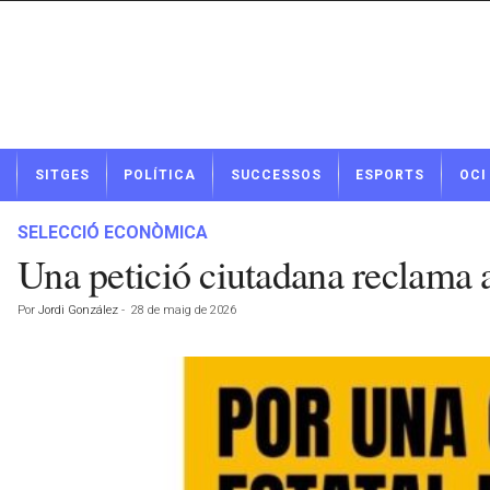
N
SITGES
POLÍTICA
SUCCESSOS
ESPORTS
OCI
o
t
í
SELECCIÓ ECONÒMICA
c
Una petició ciutadana reclama a
i
e
Por
Jordi González
-
28 de maig de 2026
s
d
e
S
i
t
g
e