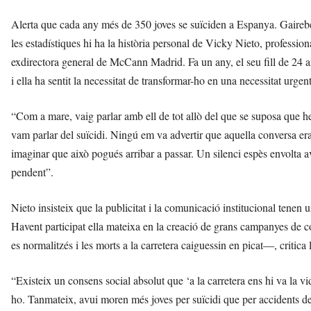
Alerta que cada any més de 350 joves se suïciden a Espanya. Gairebé un
les estadístiques hi ha la història personal de Vicky Nieto, profession
exdirectora general de McCann Madrid. Fa un any, el seu fill de 24 an
i ella ha sentit la necessitat de transformar-ho en una necessitat urgent 
“Com a mare, vaig parlar amb ell de tot allò del que se suposa que 
vam parlar del suïcidi. Ningú em va advertir que aquella conversa er
imaginar que això pogués arribar a passar. Un silenci espès envolta av
pendent”.
Nieto insisteix que la publicitat i la comunicació institucional tenen 
Havent participat ella mateixa en la creació de grans campanyes de c
es normalitzés i les morts a la carretera caiguessin en picat—, critica 
“Existeix un consens social absolut que ‘a la carretera ens hi va la v
ho. Tanmateix, avui moren més joves per suïcidi que per accidents de