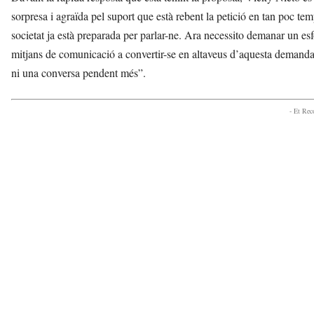
sorpresa i agraïda pel suport que està rebent la petició en tan poc t
societat ja està preparada per parlar-ne. Ara necessito demanar un esf
mitjans de comunicació a convertir-se en altaveus d’aquesta demanda.
ni una conversa pendent més”.
- Et Re