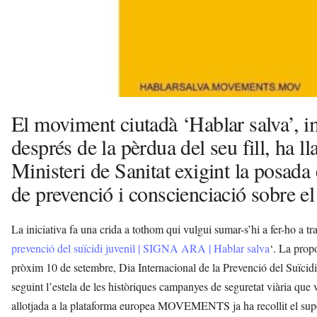
El moviment ciutadà ‘Hablar salva’, i
després de la pèrdua del seu fill, ha ll
Ministeri de Sanitat exigint la posad
de prevenció i conscienciació sobre el 
La iniciativa fa una crida a tothom qui vulgui sumar-s’hi a fer-ho a tra
prevenció del suïcidi juvenil | SIGNA ARA | Hablar salva
‘. La prop
pròxim 10 de setembre, Dia Internacional de la Prevenció del Suïcidi,
seguint l’estela de les històriques campanyes de seguretat viària que 
allotjada a la plataforma europea MOVEMENTS ja ha recollit el supo