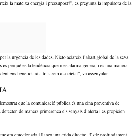
rteix la mateixa energia i pressupost?”, es pregunta la impulsora de la
er la urgència de les dades, Nieto aclareix l’abast global de la seva
ves és perquè és la tendència que més alarma genera, i és una manera
dent ens beneficiarà a tots com a societat”, va assenyalar.
IA
demostrat que la comunicació pública és una eina preventiva de
es detecten de manera primerenca els senyals d’alerta i es propicien
s mostra emocionada i llança una crida directa: “Estic profundament