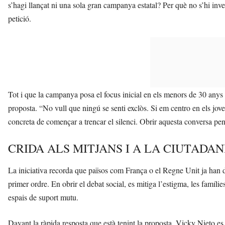
s’hagi llançat ni una sola gran campanya estatal? Per què no s’hi inve
petició.
Tot i que la campanya posa el focus inicial en els menors de 30 anys p
proposta. “No vull que ningú se senti exclòs. Si em centro en els jo
concreta de començar a trencar el silenci. Obrir aquesta conversa pen
CRIDA ALS MITJANS I A LA CIUTADAN
La iniciativa recorda que països com França o el Regne Unit ja han 
primer ordre. En obrir el debat social, es mitiga l’estigma, les famíli
espais de suport mutu.
Davant la ràpida resposta que està tenint la proposta, Vicky Nieto e