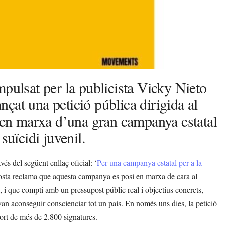
mpulsat per la publicista Vicky Nieto
ançat una petició pública dirigida al
a en marxa d’una gran campanya estatal
suïcidi juvenil.
vés del següent enllaç oficial: ‘
Per una campanya estatal per a la
osta reclama que aquesta campanya es posi en marxa de cara al
 i que compti amb un pressupost públic real i objectius concrets,
van aconseguir conscienciar tot un país. En només uns dies, la petició
rt de més de 2.800 signatures.