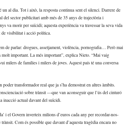
 al dia. Tot i això, la resposta continua sent el silenci. Darrere de
al del sector publicitari amb més de 35 anys de trajectòria i
ys va morir per suïcidi; aquesta experiència va travessar la seva vida
de visibilitat i acció política.
hem de parlar: drogues, assetjament, violència, pornografia… Però mai
a molt important. La més important”, explica Nieto. “Mai vaig
ui milers de famílies i milers de joves. Aquest país té una conversa
un poder transformador real que ja s’ha demostrat en altres àmbits.
onscienciació sobre trànsit —que van aconseguir que l’ús del cinturó
la inacció actual davant del suïcidi.
ida’ i el Govern inverteix milions d’euros cada any per recordar-nos-
 trànsit. Com és possible que davant d’aquesta tragèdia encara no