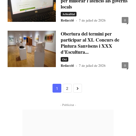
per millorar l’atenció als governs
locals
Actualitat
Redacció
-
7 de juliol de 2026
0
Obertura del termini per
participar al XL Concurs de
Pintura Sanvisens i XXX
d’Escultura...
Oci
Redacció
-
7 de juliol de 2026
0
1
2
- Publicitat -