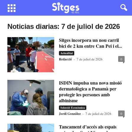
Noticias diarias: 7 de juliol de 2026
Sitges incorpora un nou carril
bici de 2 km entre Can Pei i el...
Actualitat
Redacció
-
7 de juliol de 2026
0
ISDIN impulsa una nova missió
dermatològica a Panamà per
protegir les persones amb
albinisme
Selecció Econòmica
Jordi González
-
7 de juliol de 2026
0
Tancament d’accés als espais