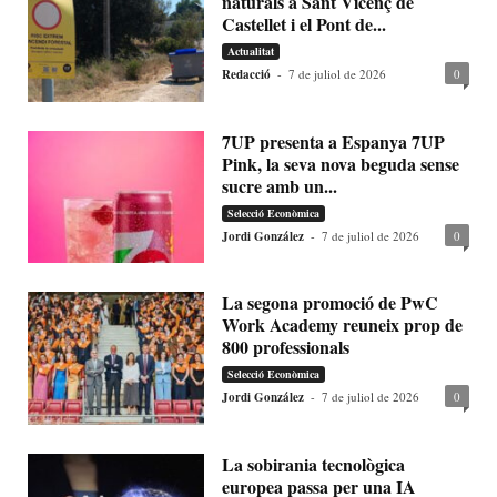
naturals a Sant Vicenç de
Castellet i el Pont de...
Actualitat
Redacció
-
7 de juliol de 2026
0
7UP presenta a Espanya 7UP
Pink, la seva nova beguda sense
sucre amb un...
Selecció Econòmica
Jordi González
-
7 de juliol de 2026
0
La segona promoció de PwC
Work Academy reuneix prop de
800 professionals
Selecció Econòmica
Jordi González
-
7 de juliol de 2026
0
La sobirania tecnològica
europea passa per una IA