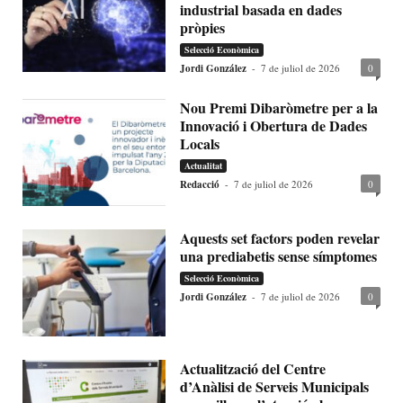
industrial basada en dades
pròpies
Selecció Econòmica
Jordi González
-
7 de juliol de 2026
0
Nou Premi Dibaròmetre per a la
Innovació i Obertura de Dades
Locals
Actualitat
Redacció
-
7 de juliol de 2026
0
Aquests set factors poden revelar
una prediabetis sense símptomes
Selecció Econòmica
Jordi González
-
7 de juliol de 2026
0
Actualització del Centre
d’Anàlisi de Serveis Municipals